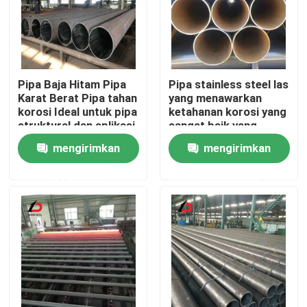
Pipa Baja Hitam Pipa
Pipa stainless steel las
Karat Berat Pipa tahan
yang menawarkan
korosi Ideal untuk pipa
ketahanan korosi yang
struktural dan aplikasi
sangat baik yang
konstruksi
cocok untuk sistem
mengirimkan
mengirimkan
pasokan air dan irigasi
permintaan
permintaan
Rumah
Produk
Video