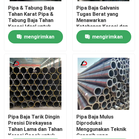
Pipa & Tabung Baja
Pipa Baja Galvanis
Tahan Karat Pipa &
Tugas Berat yang
Tentang Kami
Tabung Baja Tahan
Menawarkan
Korosi Ideal untuk
Ketahanan Korosi dan
Pemrosesan Kimia dan
Ketahanan Mekanis
mengirimkan
mengirimkan
Tur Pabrik
Sistem Industri
yang Luar Biasa untuk
Proyek Industri
permintaan
permintaan
Kontrol Kualitas
Berita
Kasus-kasus
Minta Kutipan
Pipa Baja Tarik Dingin
Pipa Baja Mulus
Presisi Direkayasa
Diproduksi
Tahan Lama dan Tahan
Menggunakan Teknik
Korosi Cocok untuk
Canggih yang
Koil Baja Galvanis