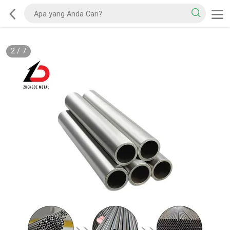
2
/
7