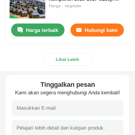
S275jr Ss330 Ss440
Harga：negoiate
Kumparan Baja PPGI
Harga terbaik
Hubungi kami
Kumparan baja karbon
Stok Kumparan Stainless Steel
Lihat Lebih
Balok H baja karbon
Tinggalkan pesan
Tumpukan Lembaran Baja
Kami akan segera menghubungi Anda kembali!
Bar Baja Perkuat
batang sudut baja karbon