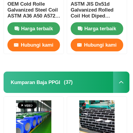
OEM Cold Rolle
ASTM JIS Dx51d
Galvanized Steel Coil
Galvanized Rolled
ASTM A36 A50 A572
Coil Hot Diped
A992 Z120 Z275
dengan Lapisan
Spangle Normal
Harga terbaik
Harga terbaik
Hubungi kami
Hubungi kami
(37)
Kumparan Baja PPGI