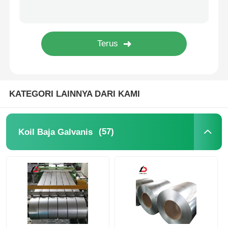
Strip baja karbon
Plat Lembar Baja Karbon
Pipa Baja Tabung
KATEGORI LAINNYA DARI KAMI
Tabung Pipa Stainless Steel
(57)
Koil Baja Galvanis
Pipa Baja Galvanis
Saluran U dari Baja Karbon
Bilah Datar Baja Karbon