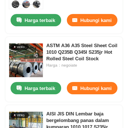
Tentang Kami
Harga terbaik
Hubungi kami
Tur Pabrik
ASTM A36 A35 Steel Sheet Coil
1010 Q235B Q345I S235jr Hot
Kontrol Kualitas
Rolled Steel Coil Stock
Harga：negoiate
Berita
Harga terbaik
Hubungi kami
Kasus-kasus
Minta Kutipan
AISI JIS DIN Lembar baja
bergelombang panas dalam
Koil Baja Galvanis
kumparan 1010 1017 S235jr