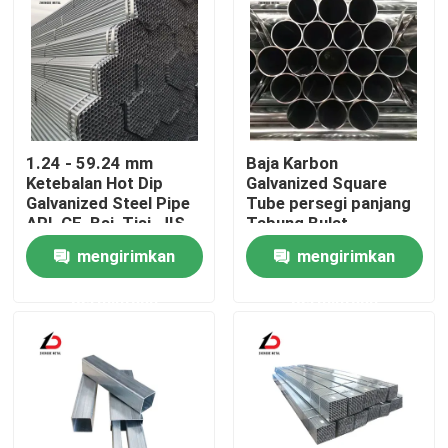
1.24 - 59.24 mm
Baja Karbon
Ketebalan Hot Dip
Galvanized Square
Galvanized Steel Pipe
Tube persegi panjang
API, CE, Bsi, Tisi, JIS,
Tabung Bulat
GS, ISO9001
Diameter Kecil
mengirimkan
mengirimkan
Diameter Besar Hot-
DIP Pipe Las
permintaan
permintaan
Rumah
Produk
Video