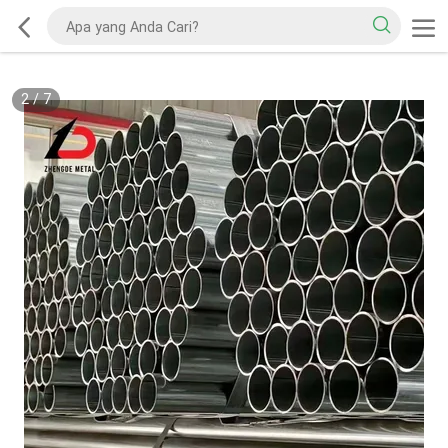
2
/
7