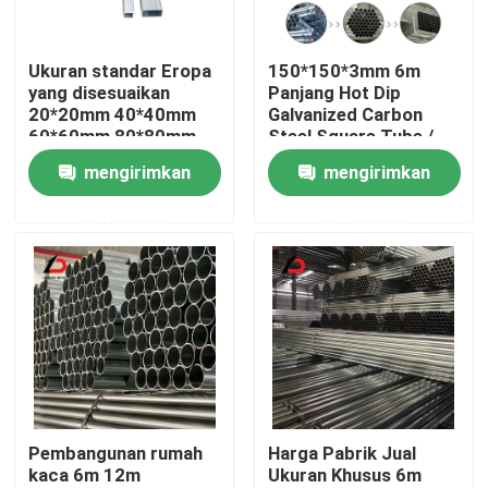
Tentang Kami
Ukuran standar Eropa
150*150*3mm 6m
yang disesuaikan
Panjang Hot Dip
20*20mm 40*40mm
Galvanized Carbon
Tur Pabrik
60*60mm 80*80mm
Steel Square Tube /
Galvanized Steel
Pipe untuk bahan
mengirimkan
mengirimkan
Square Tube/Pipe
konstruksi
Kontrol Kualitas
permintaan
permintaan
Berita
Kasus-kasus
Minta Kutipan
Pembangunan rumah
Harga Pabrik Jual
kaca 6m 12m
Ukuran Khusus 6m
Koil Baja Galvanis