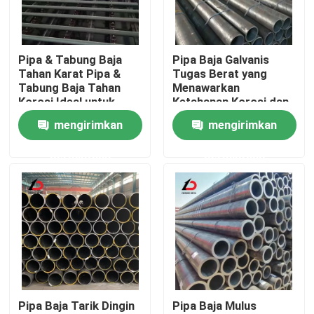
Tentang Kami
Pipa & Tabung Baja
Pipa Baja Galvanis
Tahan Karat Pipa &
Tugas Berat yang
Tur Pabrik
Tabung Baja Tahan
Menawarkan
Korosi Ideal untuk
Ketahanan Korosi dan
Pemrosesan Kimia dan
Ketahanan Mekanis
mengirimkan
mengirimkan
Kontrol Kualitas
Sistem Industri
yang Luar Biasa untuk
Proyek Industri
permintaan
permintaan
Berita
Kasus-kasus
Minta Kutipan
Pipa Baja Tarik Dingin
Pipa Baja Mulus
Koil Baja Galvanis