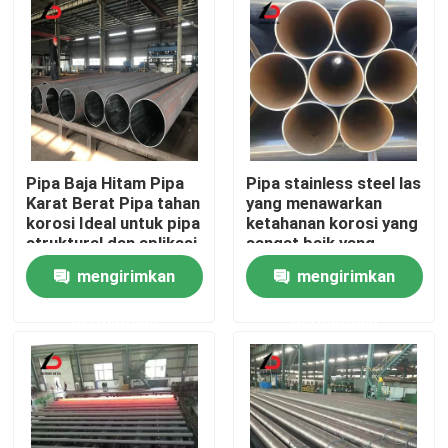
Pipa Baja Hitam Pipa
Pipa stainless steel las
Karat Berat Pipa tahan
yang menawarkan
korosi Ideal untuk pipa
ketahanan korosi yang
struktural dan aplikasi
sangat baik yang
konstruksi
cocok untuk sistem
mengirimkan
mengirimkan
pasokan air dan irigasi
Rumah
permintaan
permintaan
Produk
Video