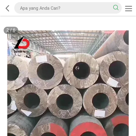
2
/
6