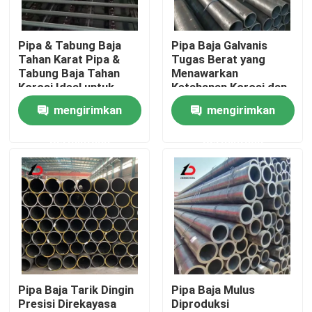
Tentang Kami
Pipa & Tabung Baja
Pipa Baja Galvanis
Tahan Karat Pipa &
Tugas Berat yang
Tabung Baja Tahan
Menawarkan
Tur Pabrik
Korosi Ideal untuk
Ketahanan Korosi dan
Pemrosesan Kimia dan
Ketahanan Mekanis
mengirimkan
mengirimkan
Sistem Industri
yang Luar Biasa untuk
Kontrol Kualitas
Proyek Industri
permintaan
permintaan
Berita
Kasus-kasus
Minta Kutipan
Pipa Baja Tarik Dingin
Pipa Baja Mulus
Presisi Direkayasa
Diproduksi
Koil Baja Galvanis