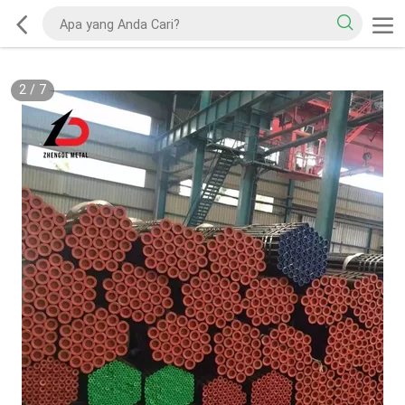
2
/
7