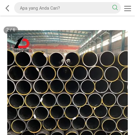
2
/
6