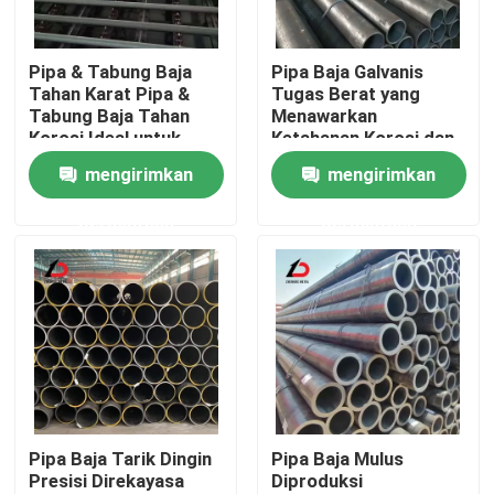
Tentang Kami
Pipa & Tabung Baja
Pipa Baja Galvanis
Tahan Karat Pipa &
Tugas Berat yang
Tabung Baja Tahan
Menawarkan
Tur Pabrik
Korosi Ideal untuk
Ketahanan Korosi dan
Pemrosesan Kimia dan
Ketahanan Mekanis
mengirimkan
mengirimkan
Sistem Industri
yang Luar Biasa untuk
Kontrol Kualitas
Proyek Industri
permintaan
permintaan
Berita
Kasus-kasus
Minta Kutipan
Pipa Baja Tarik Dingin
Pipa Baja Mulus
Presisi Direkayasa
Diproduksi
Koil Baja Galvanis