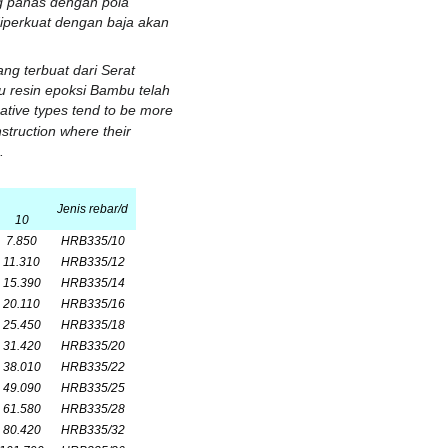
ung panas dengan pola
diperkuat dengan baja akan
ang terbuat dari
Serat
u
resin epoksi
Bambu telah
ative types tend to be more
struction where their
.
Jenis rebar/d
10
7.850
HRB335/10
11.310
HRB335/12
15.390
HRB335/14
20.110
HRB335/16
25.450
HRB335/18
31.420
HRB335/20
38.010
HRB335/22
49.090
HRB335/25
61.580
HRB335/28
80.420
HRB335/32