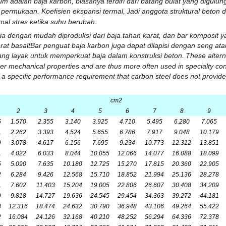
mum adalah
baja karbon
, biasanya terdiri dari batang bulat yang digul
e permukaan.
Koefisien ekspansi termal
,
Jadi anggota struktural beton 
mal
stres
ketika suhu berubah.
dia dengan mudah diproduksi dari
baja tahan karat
, dan bar komposit y
rat basalt
Bar penguat baja karbon juga dapat dilapisi dengan
seng
ata
 yang layak untuk memperkuat baja dalam konstruksi beton.
These altern
r mechanical properties and are thus more often used in specialty con
fil a specific performance requirement that carbon steel does not provide
cm
2
2
3
4
5
6
7
8
9
5
1.570
2.355
3.140
3.925
4.710
5.495
6.280
7.065
1
2.262
3.393
4.524
5.655
6.786
7.917
9.048
10.179
9
3.078
4.617
6.156
7.695
9.234
10.773
12.312
13.851
1
4.022
6.033
8.044
10.055
12.066
14.077
16.088
18.099
5
5.090
7.635
10.180
12.725
15.270
17.815
20.360
22.905
2
6.284
9.426
12.568
15.710
18.852
21.994
25.136
28.278
1
7.602
11.403
15.204
19.005
22.806
26.607
30.408
34.209
9
9.818
14.727
19.636
24.545
29.454
34.363
39.272
44.181
8
12.316
18.474
24.632
30.790
36.948
43.106
49.264
55.422
2
16.084
24.126
32.168
40.210
48.252
56.294
64.336
72.378