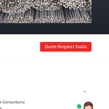
Quote Request Suatu
ik (Gempa Bumi).
%.