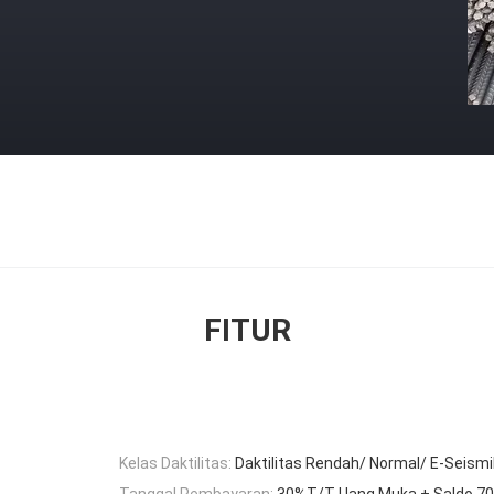
FITUR
Kelas Daktilitas:
Daktilitas Rendah/ Normal/ E-Seism
Tanggal Pembayaran:
30%T/T Uang Muka + Saldo 70