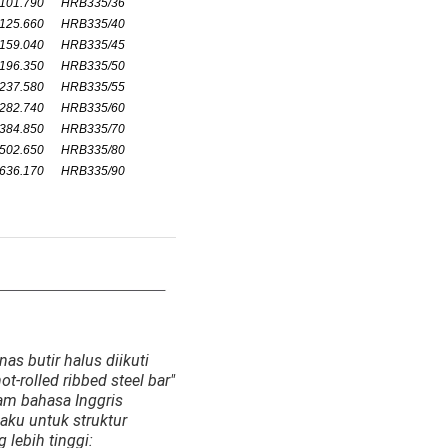
101.790
HRB335/36
125.660
HRB335/40
159.040
HRB335/45
196.350
HRB335/50
237.580
HRB335/55
282.740
HRB335/60
384.850
HRB335/70
502.650
HRB335/80
636.170
HRB335/90
as butir halus diikuti
t-rolled ribbed steel bar"
lam bahasa Inggris
aku untuk struktur
 lebih tinggi: