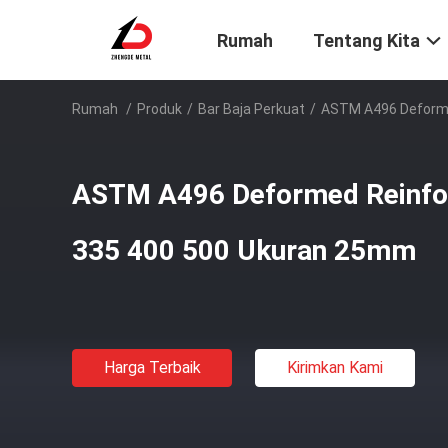
Rumah
Tentang Kita
Rumah
/
Produk
/
Bar Baja Perkuat
/
ASTM A496 Deforme
ASTM A496 Deformed Reinfor
335 400 500 Ukuran 25mm
Harga Terbaik
Kirimkan Kami