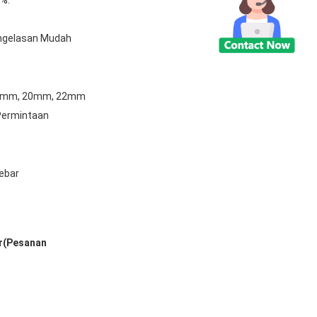
ngelasan Mudah
6mm, 20mm, 22mm
Permintaan
Rebar
r(Pesanan