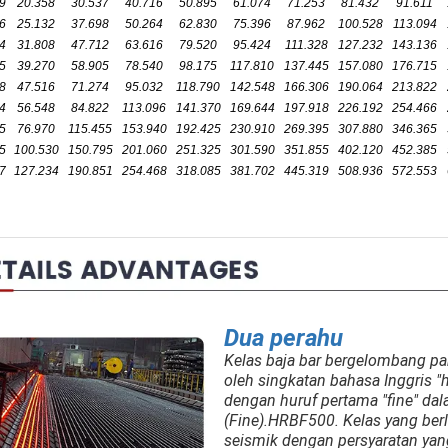
9
20.358
30.537
40.716
50.895
61.074
71.253
81.432
91.611
6
25.132
37.698
50.264
62.830
75.396
87.962
100.528
113.094
4
31.808
47.712
63.616
79.520
95.424
111.328
127.232
143.136
5
39.270
58.905
78.540
98.175
117.810
137.445
157.080
176.715
8
47.516
71.274
95.032
118.790
142.548
166.306
190.064
213.822
4
56.548
84.822
113.096
141.370
169.644
197.918
226.192
254.466
5
76.970
115.455
153.940
192.425
230.910
269.395
307.880
346.365
5
100.530
150.795
201.060
251.325
301.590
351.855
402.120
452.385
7
127.234
190.851
254.468
318.085
381.702
445.319
508.936
572.553
Dua perahu
Kelas baja bar bergelombang pan
oleh singkatan bahasa Inggris "ho
dengan huruf pertama "fine" da
(Fine).HRBF500. Kelas yang berl
seismik dengan persyaratan yang