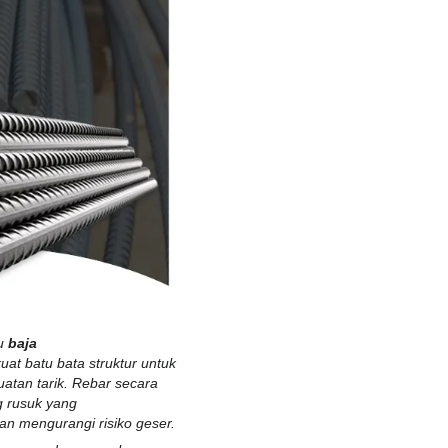
u
baja
kuat
batu bata
struktur untuk
uatan tarik
. Rebar secara
g rusuk yang
an mengurangi risiko geser.