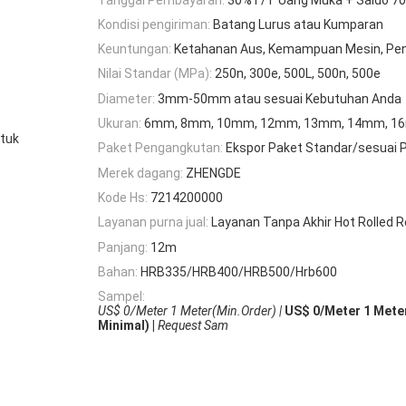
Kondisi pengiriman:
Batang Lurus atau Kumparan
Keuntungan:
Ketahanan Aus, Kemampuan Mesin, Pe
Nilai Standar (MPa):
250n, 300e, 500L, 500n, 500e
Diameter:
3mm-50mm atau sesuai Kebutuhan Anda
Ukuran:
6mm, 8mm, 10mm, 12mm, 13mm, 14mm, 1
tuk
Paket Pengangkutan:
Ekspor Paket Standar/sesuai 
Merek dagang:
ZHENGDE
Kode Hs:
7214200000
Layanan purna jual:
Layanan Tanpa Akhir Hot Rolled 
Panjang:
12m
Bahan:
HRB335/HRB400/HRB500/Hrb600
Sampel:
US$ 0/Meter 1 Meter(Min.Order) |
US$ 0/Meter 1 Mete
Minimal) |
Request Sam
,