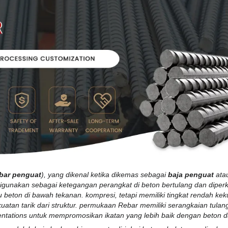
bar penguat
), yang dikenal ketika dikemas sebagai
baja penguat
ata
digunakan sebagai
ketegangan
perangkat di
beton bertulang
dan diper
beton di bawah tekanan.
kompresi
, tetapi memiliki tingkat rendah
kek
uatan tarik dari struktur. permukaan Rebar memiliki serangkaian tulan
dentations untuk mempromosikan ikatan yang lebih baik dengan beton d