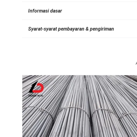
Informasi dasar
Syarat-syarat pembayaran & pengiriman