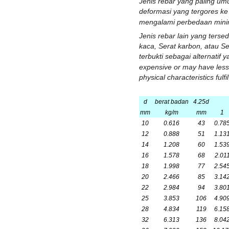
Jenis rebar yang paling u
deformasi yang tergores k
mengalami perbedaan mini
Jenis rebar lain yang terse
kaca
,
Serat karbon
, atau
Se
terbukti sebagai alternatif
expensive or may have lesse
physical characteristics ful
d
berat badan
4.25d
mm
kg/m
mm
1
10
0.616
43
0.78
12
0.888
51
1.13
14
1.208
60
1.53
16
1.578
68
2.01
18
1.998
77
2.54
20
2.466
85
3.14
22
2.984
94
3.80
25
3.853
106
4.90
28
4.834
119
6.15
32
6.313
136
8.04