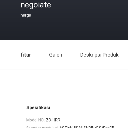
negoiate
harga
fitur
Galeri
Deskripsi Produk
Spesifikasi
Model NO.:
ZD-HRR
Standar produksi:
ASTM/JIS/AISI/DIN/BS/En/GB