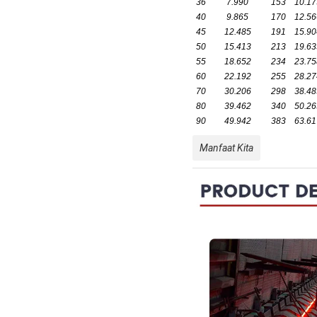
36
7.990
153
10.17
40
9.865
170
12.56
45
12.485
191
15.90
50
15.413
213
19.63
55
18.652
234
23.75
60
22.192
255
28.27
70
30.206
298
38.48
80
39.462
340
50.26
90
49.942
383
63.61
Manfaat Kita