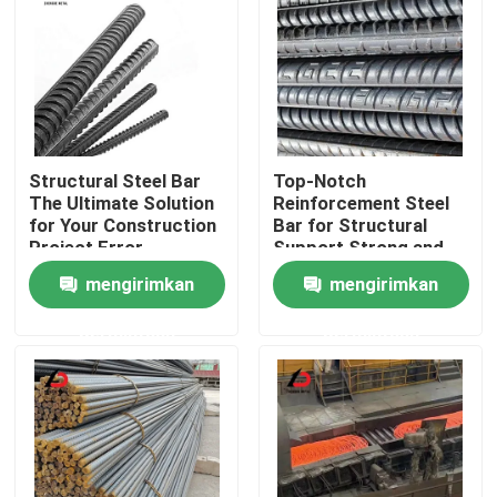
Structural Steel Bar
Top-Notch
The Ultimate Solution
Reinforcement Steel
for Your Construction
Bar for Structural
Project Error
Support Strong and
Message Forbidden
Dependable
mengirimkan
mengirimkan
permintaan
permintaan
Rumah
Produk
Video