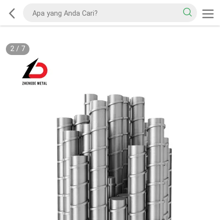
2
/
7