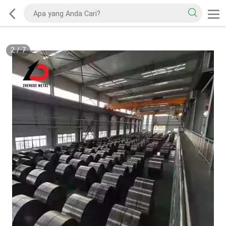
2
/
7