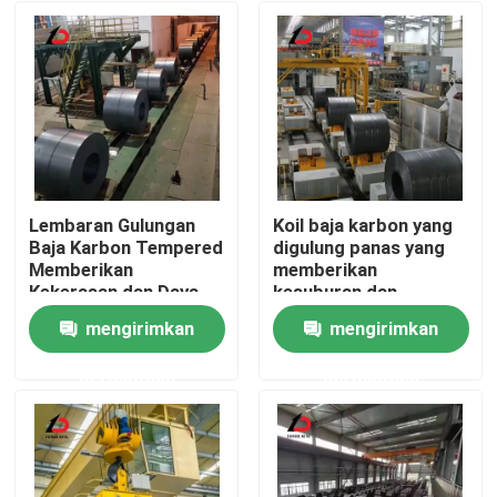
Lembaran Gulungan
Koil baja karbon yang
Baja Karbon Tempered
digulung panas yang
Memberikan
memberikan
Kekerasan dan Daya
kesuburan dan
Tahan Tinggi Cocok
ketahanan dampak
mengirimkan
mengirimkan
untuk Aplikasi Industri
yang sangat baik yang
Rumah
Berat
cocok untuk
permintaan
permintaan
konstruksi pipa
Produk
Video