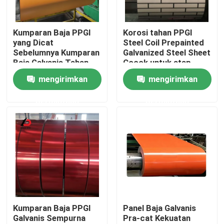
Tentang Kami
Kumparan Baja PPGI
Korosi tahan PPGI
yang Dicat
Steel Coil Prepainted
Sebelumnya Kumparan
Galvanized Steel Sheet
Tur Pabrik
Baja Galvanis Tahan
Cocok untuk atap
Korosi untuk Atap,
struktural dan
mengirimkan
mengirimkan
Kelongsong, dan
penggunaan industri
Kontrol Kualitas
Otomotif
permintaan
permintaan
Berita
Kasus-kasus
Minta Kutipan
Kumparan Baja PPGI
Panel Baja Galvanis
Galvanis Sempurna
Pra-cat Kekuatan
Koil Baja Galvanis