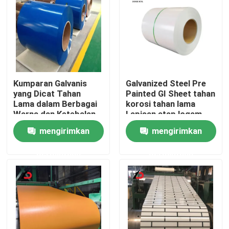
Kumparan Galvanis
Galvanized Steel Pre
yang Dicat Tahan
Painted GI Sheet tahan
Lama dalam Berbagai
korosi tahan lama
Warna dan Ketebalan
Lapisan atap logam
Menampilkan Adhesi
berlapis untuk aplikasi
mengirimkan
mengirimkan
dan Perlindungan
konstruksi
Korosi yang Sangat
permintaan
permintaan
Baik
Rumah
Produk
Video