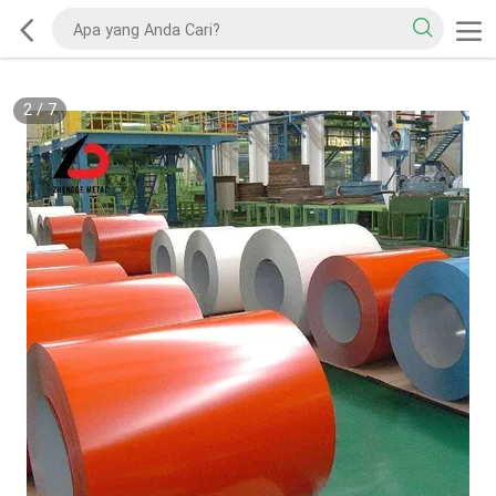
2
/
7